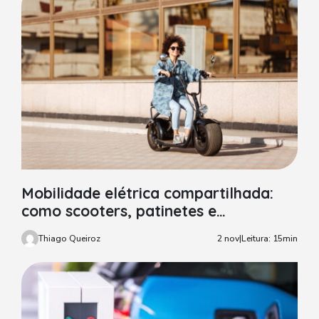
Mobilidade elétrica compartilhada:
como scooters, patinetes e
hoverboards estão mudando o
Thiago Queiroz
2 nov
|
Leitura: 15min
transporte urbano