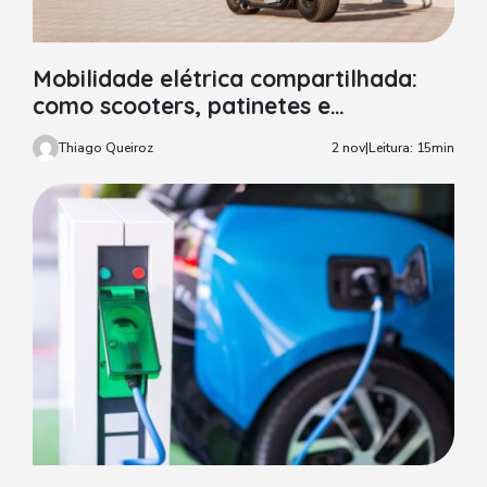
Mobilidade elétrica compartilhada:
como scooters, patinetes e
hoverboards estão mudando o
Thiago Queiroz
2 nov
|
Leitura: 15min
transporte urbano