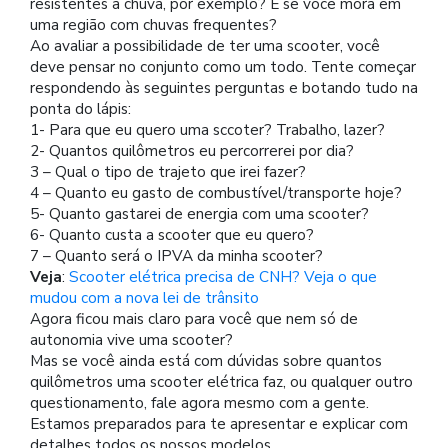
resistentes à chuva, por exemplo? E se você mora em
uma região com chuvas frequentes?
Ao avaliar a possibilidade de ter uma scooter, você
deve pensar no conjunto como um todo. Tente começar
respondendo às seguintes perguntas e botando tudo na
ponta do lápis:
1- Para que eu quero uma sccoter? Trabalho, lazer?
2- Quantos quilômetros eu percorrerei por dia?
3 – Qual o tipo de trajeto que irei fazer?
4 – Quanto eu gasto de combustível/transporte hoje?
5- Quanto gastarei de energia com uma scooter?
6- Quanto custa a scooter que eu quero?
7 – Quanto será o IPVA da minha scooter?
Veja
:
Scooter elétrica precisa de CNH? Veja o que
mudou com a nova lei de trânsito
Agora ficou mais claro para você que nem só de
autonomia vive uma scooter?
Mas se você ainda está com dúvidas sobre quantos
quilômetros uma scooter elétrica faz, ou qualquer outro
questionamento, fale agora mesmo com a gente.
Estamos preparados para te apresentar e explicar com
detalhes todos os nossos modelos.