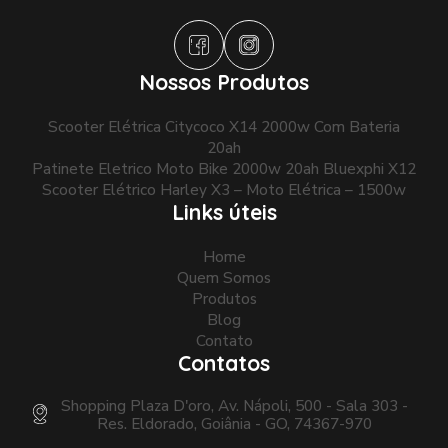
Nossos Produtos
Scooter Elétrica Citycoco X14 2000w Com Bateria
20ah
Patinete Eletrico Moto Bike 2000w 20ah Bluexphi X12
Scooter Elétrico Harley X3 – Moto Elétrica – 1500w
Links úteis
Home
Quem Somos
Produtos
Blog
Contato
Contatos
Shopping Plaza D'oro, Av. Nápoli, 500 - Sala 303 -
Res. Eldorado, Goiânia - GO, 74367-970