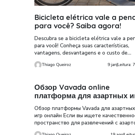
Bicicleta elétrica vale a pen
para você? Saiba agora!
Descubra se a bicicleta elétrica vale a pe
para você! Conheça suas características,
vantagens, desvantagens e o custo de
manutenção.
Thiago Queiroz
9 jan
|
Leitura: 
Обзор Vavada online
платформа для азартных и
Обзор платформы Vavada для азартны
игр онлайн Если вы ищете качественно
пространство для развлечений с азарт
стоит обратить внимание на настоящи
Thiago Queiroz
19 ago
|
Leitur