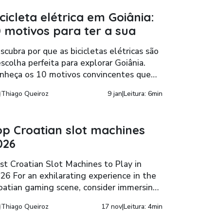
icicleta elétrica em Goiânia:
0 motivos para ter a sua
scubra por que as bicicletas elétricas são
escolha perfeita para explorar Goiânia.
nheça os 10 motivos convincentes que
rão você considerar essa alternativa
Thiago Queiroz
9 jan
|
Leitura: 6min
stentável e eficiente para a sua
bilidade na cidade.
op Croatian slot machines
026
st Croatian Slot Machines to Play in
26 For an exhilarating experience in the
oatian gaming scene, consider immersing
urself in a range of dynamic offerings
Thiago Queiroz
17 nov
|
Leitura: 4min
ailable on various platforms. Among