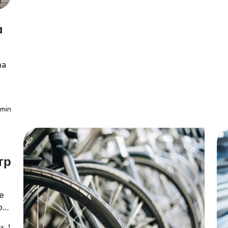
istifadə etmək üçün mütləq özünüzü
th
məlumatlandırmalısınız. Bu kontekstdə,
hi
kazino mostbet adı ilə tanınan bir sistem,
a
ga
istifadəçilərə geniş imkanlar təqdim edir. Bu
to
platforma, istifadəçi dostu interfeysi […]
na
7min
гр
х
е
ом,
е
a: 1