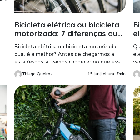
Bicicleta elétrica ou bicicleta
B
сь
motorizada: 7 diferenças que
e
и
você precisa conhecer
o
Bicicleta elétrica ou bicicleta motorizada:
Qu
qual é a melhor? Antes de chegarmos a
el
р
esta resposta, vamos conhecer no que esses
va
dois modelos se diferenciam e quais
us
Thiago Queiroz
15 jun
|
Leitura: 7min
necessidades cada um atende.
ar
qu