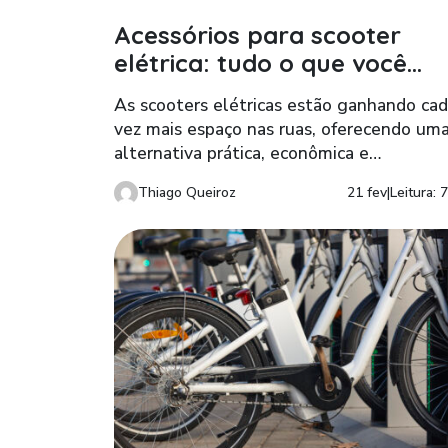
Acessórios para scooter
elétrica: tudo o que você
precisa
As scooters elétricas estão ganhando ca
vez mais espaço nas ruas, oferecendo um
alternativa prática, econômica e
ecologicamente correta para o transport
Thiago Queiroz
21 fev
|
Leitura: 
urbano. Além da mobilidade sustentável,
esses veículos oferecem uma série de
vantagens que tornam a vida na cidade m
conveniente. Mas você sabe quais são os
acessórios para scooter elétrica
indispensáveis para que […]