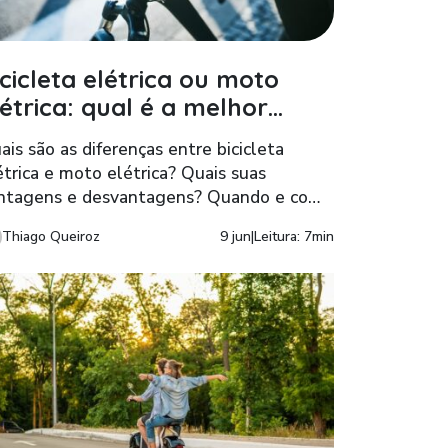
icicleta elétrica ou moto
létrica: qual é a melhor
pção?
ais são as diferenças entre bicicleta
étrica e moto elétrica? Quais suas
ntagens e desvantagens? Quando e como
ar cada uma delas? Descubra, neste
Thiago Queiroz
9 jun
|
Leitura: 7min
tigo, as respostas dessas e de outras
estões relacionadas.