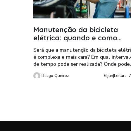
Manutenção da bicicleta
elétrica: quando e como
fazer?
Será que a manutenção da bicicleta elétr
é complexa e mais cara? Em qual interval
de tempo pode ser realizada? Onde pode
deve ser feita? Esclareça essas e outras
Thiago Queiroz
6 jun
|
Leitura: 
dúvidas no artigo a seguir.