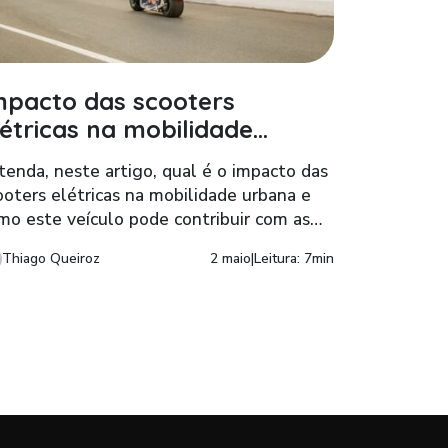
mpacto das scooters
létricas na mobilidade
rbana
tenda, neste artigo, qual é o impacto das
ooters elétricas na mobilidade urbana e
mo este veículo pode contribuir com as
dades, meio ambiente e qualidade de vida
Thiago Queiroz
2 maio
|
Leitura: 7min
 população.