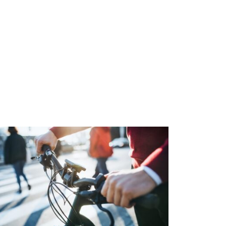
ese, certain titles stand out due to their
gh return-to-player rates and engaging
meplay mechanics. Don’t miss the chance
 explore innovative themes and […]