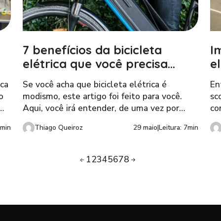
7 benefícios da bicicleta
I
elétrica que você precisa
e
conhecer
u
ica
Se você acha que bicicleta elétrica é
En
o
modismo, este artigo foi feito para você.
sc
Aqui, você irá entender, de uma vez por
co
todas, como este veículo pode ser benéfico
ci
7min
Thiago Queiroz
29 maio
|
Leitura: 7min
não só para uma locomoção ágil e prática.
da
Mas, inclusive, para a saúde, bem estar e
meio ambiente.
Page
Page
Page
Page
Page
Page
Page
Page
1
2
3
4
5
6
7
8